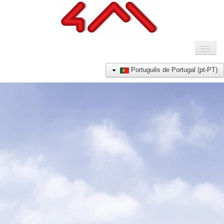
Toggl
Naviga
HOME
Português de Portugal (pt-PT)
COMPANHIA
PRODUTOS
REFERÊNCIAS
NOTÍCIAS
CONTACTO
E-SHOP